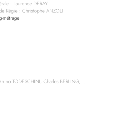
érale : Laurence DERAY
s de Régie : Christophe ANZOLI
-métrage
 Bruno TODESCHINI, Charles BERLING, …