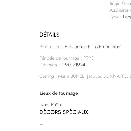
Régie Gén
Auxiliaire
Type :
Long
DÉTAILS
Production :
Providence Films Production
Période de tournage : 1993
Diffusion :
19/01/1994
Casting : Marie BUNEL, Jacques BONNAFFE,
Lieux de tournage
Lyon, Rhône
DÉCORS SPÉCIAUX
–