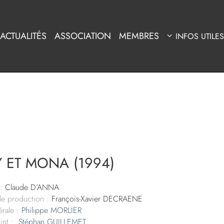
ACTUALITÉS
ASSOCIATION
MEMBRES
INFOS UTILES
Y ET MONA (1994)
:
Claude D’ANNA
de production :
François-Xavier DECRAENE
rale :
Philippe MORLIER
int :
Stéphan GUILLEMET