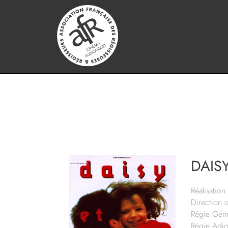
DAIS
Réalisation 
Direction 
Régie Géné
Régie Adjo