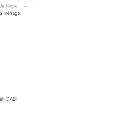
 de Régie :
–
g métrage
lah DADI