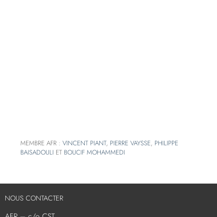
MEMBRE AFR :
VINCENT PIANT
,
PIERRE VAYSSE
,
PHILIPPE
BAISADOULI
ET
BOUCIF MOHAMMEDI
NOUS CONTACTER
AFR – c/o CST