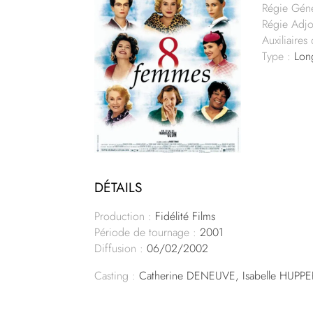
Régie Géné
Régie Adjo
Auxiliaires
Type :
Lon
DÉTAILS
Production :
Fidélité Films
Période de tournage :
2001
Diffusion :
06/02/2002
Casting :
Catherine DENEUVE, Isabelle HUPPE