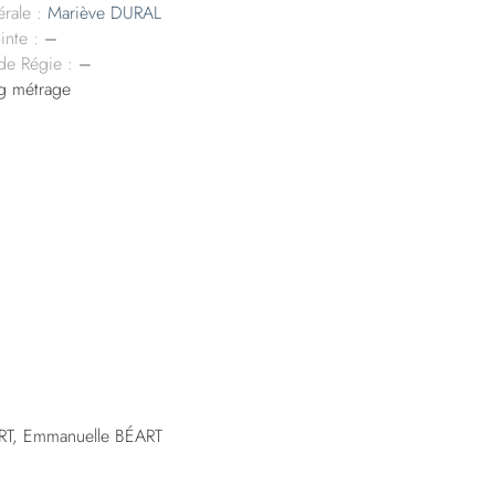
rale :
Mariève DURAL
inte :
–
 de Régie :
–
g métrage
RT, Emmanuelle BÉART