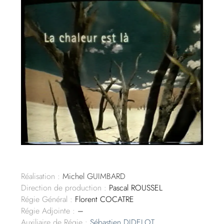
Réalisation :
Michel GUIMBARD
Direction de production :
Pascal ROUSSEL
Régie Général :
Florent COCATRE
Régie Adjointe :
–
Auxiliaire de Régie :
Sébastien DIDELOT