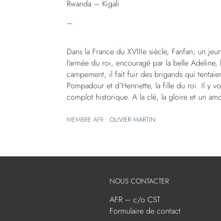
Rwanda – Kigali
–
Dans la France du XVIIIe siècle, Fanfan, un jeu
l’armée du roi, encouragé par la belle Adeline, l
campement, il fait fuir des brigands qui tentai
Pompadour et d’Henriette, la fille du roi. Il y v
complot historique. A la clé, la gloire et un a
MEMBRE AFR :
OLIVIER MARTIN
NOUS CONTACTER
AFR – c/o CST
Formulaire de contact