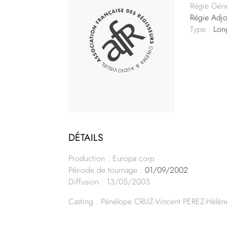
Régie Géné
Régie Adj
Type :
Lon
DÉTAILS
Production : Europa corp
Période de tournage :
01/09/2002
Diffusion : 13/05/2003
Casting : Pénélope CRUZ-Vincent PEREZ-Hél