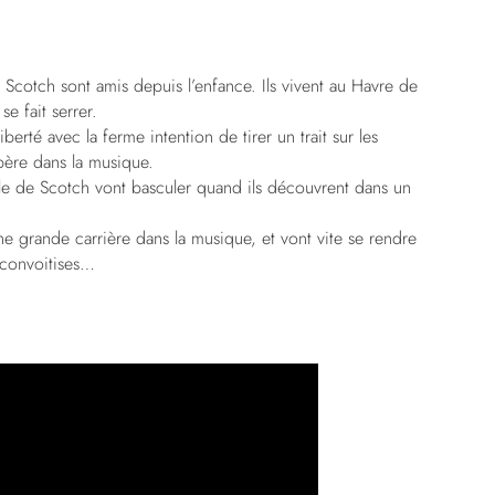
Scotch sont amis depuis l’enfance. Ils vivent au Havre de
e fait serrer.
berté avec la ferme intention de tirer un trait sur les
père dans la musique.
elle de Scotch vont basculer quand ils découvrent dans un
.
ne grande carrière dans la musique, et vont vite se rendre
s convoitises…