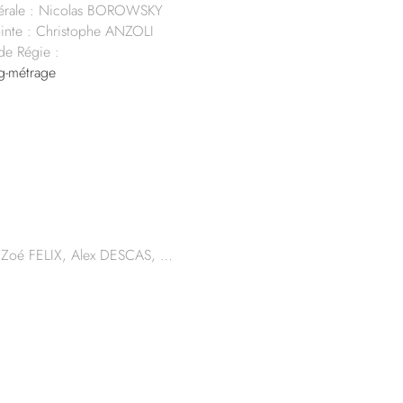
érale : Nicolas BOROWSKY
inte : Christophe ANZOLI
 de Régie :
-métrage
 Zoé FELIX, Alex DESCAS, …