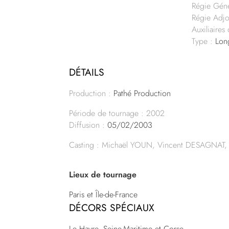
Régie Gén
Régie Adjo
Auxiliaires
Type :
Long
DÉTAILS
Production :
Pathé Production
Période de tournage : 2002
Diffusion :
05/02/2003
Casting : Michaël YOUN, Vincent DESAGNAT,
Lieux de tournage
Paris et Île-de-France
DÉCORS SPÉCIAUX
Le Havre, Seine-Maritime et Corse