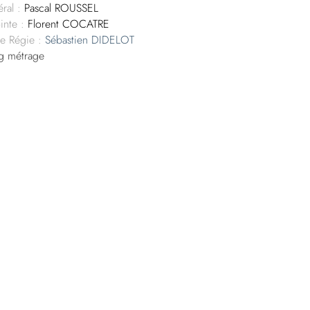
ral :
Pascal ROUSSEL
inte :
Florent COCATRE
de Régie :
Sébastien DIDELOT
g métrage