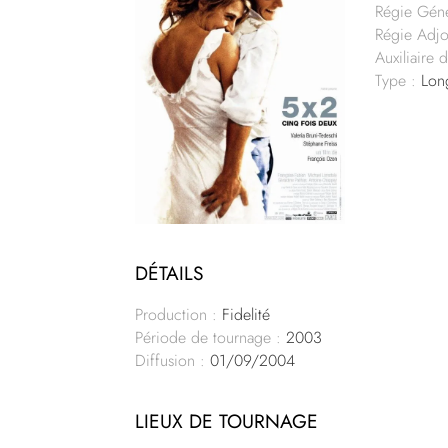
Régie Géné
Régie Adjo
Auxiliaire 
Type :
Lon
DÉTAILS
Production :
Fidelité
Période de tournage :
2003
Diffusion :
01/09/2004
LIEUX DE TOURNAGE