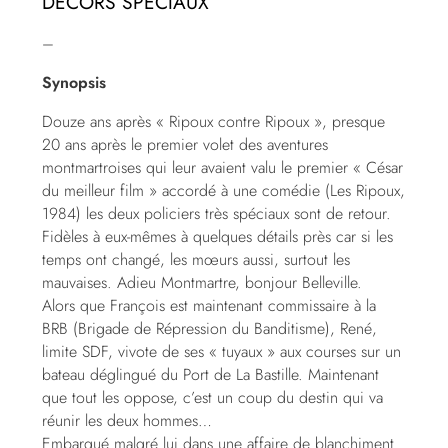
DÉCORS SPÉCIAUX
–
Synopsis
Douze ans après « Ripoux contre Ripoux », presque
20 ans après le premier volet des aventures
montmartroises qui leur avaient valu le premier « César
du meilleur film » accordé à une comédie (Les Ripoux,
1984) les deux policiers très spéciaux sont de retour.
Fidèles à eux-mêmes à quelques détails près car si les
temps ont changé, les mœurs aussi, surtout les
mauvaises. Adieu Montmartre, bonjour Belleville.
Alors que François est maintenant commissaire à la
BRB (Brigade de Répression du Banditisme), René,
limite SDF, vivote de ses « tuyaux » aux courses sur un
bateau déglingué du Port de La Bastille. Maintenant
que tout les oppose, c’est un coup du destin qui va
réunir les deux hommes…
Embarqué malgré lui dans une affaire de blanchiment