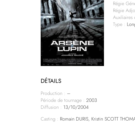
Régie Géné
Régie Adjo
Auxiliaires
Type :
Lon
DÉTAILS
Production :
–
Période de tournage :
2003
Diffusion :
13/10/2004
Casting :
Romain DURIS, Kristin SCOTT THOM