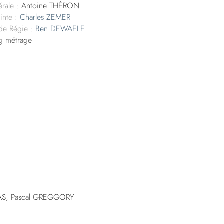
rale :
Antoine THÉRON
inte :
Charles ZEMER
 de Régie :
Ben DEWAELE
g métrage
AS, Pascal GREGGORY