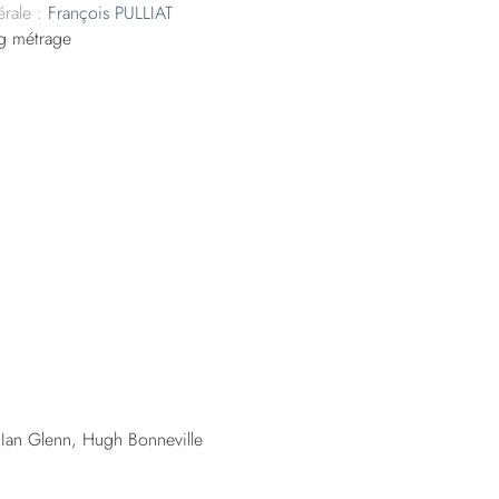
rale :
François PULLIAT
g métrage
 Ian Glenn, Hugh Bonneville