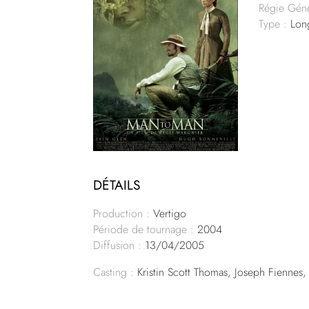
Régie Géné
Type :
Lon
DÉTAILS
Production :
Vertigo
Période de tournage :
2004
Diffusion :
13/04/2005
Casting :
Kristin Scott Thomas, Joseph Fiennes,