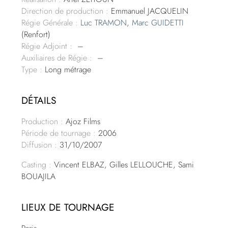
Direction de production :
Emmanuel JACQUELIN
Régie Générale :
Luc TRAMON
,
Marc GUIDETTI
(Renfort)
Régie Adjoint :
–
Auxiliaires de Régie :
–
Type :
Long métrage
DÉTAILS
Production :
Ajoz Films
Période de tournage :
2006
Diffusion :
31/10/2007
Casting :
Vincent ELBAZ, Gilles LELLOUCHE, Sami
BOUAJILA
LIEUX DE TOURNAGE