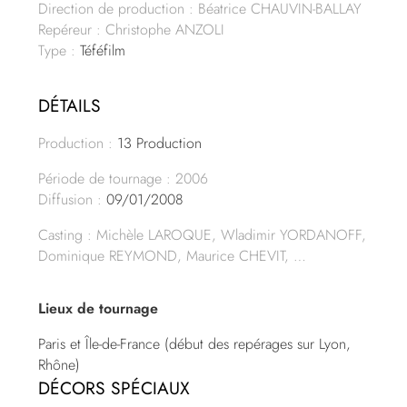
Direction de production : Béatrice CHAUVIN-BALLAY
Repéreur : Christophe ANZOLI
Type :
Téféfilm
DÉTAILS
Production :
13 Production
Période de tournage : 2006
Diffusion :
09/01/2008
Casting : Michèle LAROQUE, Wladimir YORDANOFF,
Dominique REYMOND, Maurice CHEVIT, …
Lieux de tournage
Paris et Île-de-France (début des repérages sur Lyon,
Rhône)
DÉCORS SPÉCIAUX