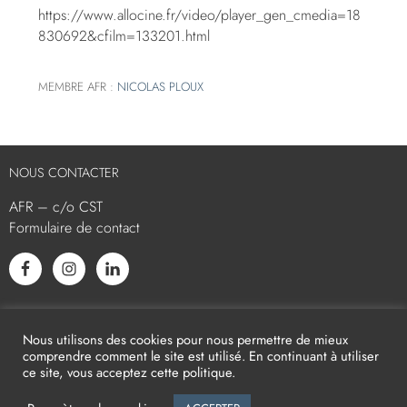
https://www.allocine.fr/video/player_gen_cmedia=18
830692&cfilm=133201.html
MEMBRE AFR :
NICOLAS PLOUX
NOUS CONTACTER
AFR – c/o CST
Formulaire de contact
L’AFR EST MEMBRE ASSOCIÉ
Nous utilisons des cookies pour nous permettre de mieux
comprendre comment le site est utilisé. En continuant à utiliser
ce site, vous acceptez cette politique.