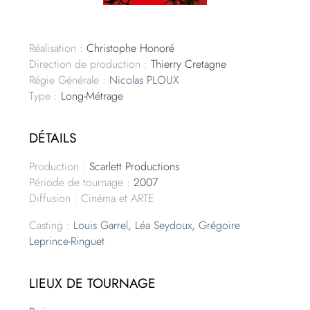
Réalisation :
Christophe Honoré
Direction de production :
Thierry Cretagne
Régie Générale :
Nicolas PLOUX
Type :
Long-Métrage
DÉTAILS
Production :
Scarlett Productions
Période de tournage :
2007
Diffusion : Cinéma et ARTE
Casting :
Louis Garrel
,
Léa Seydoux
,
Grégoire
Leprince-Ringuet
LIEUX DE TOURNAGE