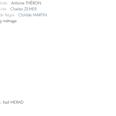
rale :
Antoine THÉRON
inte :
Charles ZEMER
 de Régie :
Clotilde MARTIN
g métrage
R, Kad MERAD