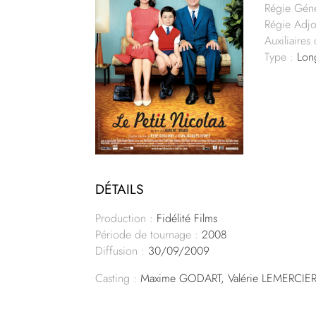
Régie Géné
Régie Adjo
Auxiliaires
Type :
Lon
DÉTAILS
Production :
Fidélité Films
Période de tournage :
2008
Diffusion :
30/09/2009
Casting :
Maxime GODART, Valérie LEMERCIE