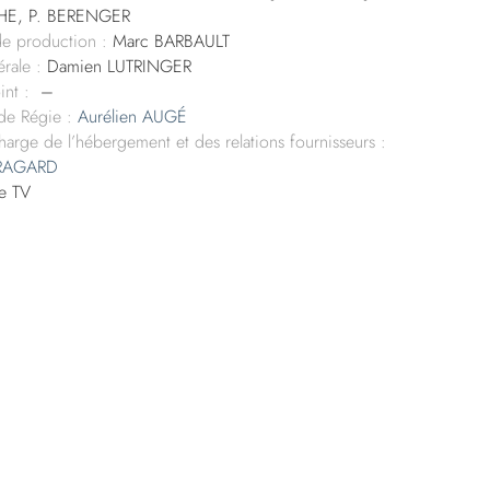
E, P. BERENGER
de production :
Marc BARBAULT
rale :
Damien LUTRINGER
int :
–
 de Régie :
Aurélien AUGÉ
harge de l’hébergement et des relations fournisseurs :
BRAGARD
e TV