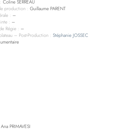
:
Coline SERREAU
de production :
Guillaume PARENT
rale :
–
inte :
–
 de Régie :
–
 plateau – Post-Production :
Stéphanie JOSSEC
umentaire
 Ana PRIMAVESI