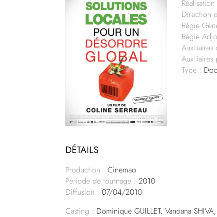
Réalisation 
Direction 
Régie Géné
Régie Adjo
Auxiliaires
Auxiliaires
Type :
Doc
DÉTAILS
Production :
Cinemao
Période de tournage :
2010
Diffusion :
07/04/2010
Casting :
Dominique GUILLET, Vandana SHIVA,