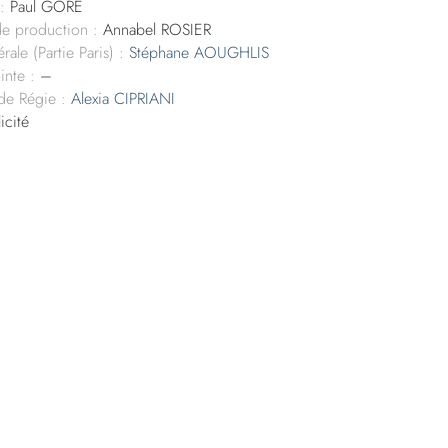
:
Paul GORE
de production :
Annabel ROSIER
ale (Partie Paris) :
Stéphane AOUGHLIS
inte :
–
 de Régie :
Alexia CIPRIANI
icité