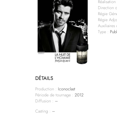
Réalisation 
Direction 
Régie Génér
Régie Adjo
Auxiliaires
Type :
Publ
DÉTAILS
Production :
Iconoclast
Période de tournage :
2012
Diffusion :
–
Casting :
–