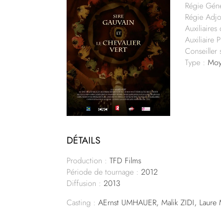
Régie Géné
Régie Adjo
Auxiliaires
Auxiliaire 
Conseiller 
Type :
Moy
DÉTAILS
Production :
TFD Films
Période de tournage :
2012
Diffusion :
2013
Casting :
AErnst UMHAUER, Malik ZIDI, Laur