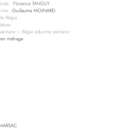
rale :
Florence TANGUY
inte :
Guillaume MOINARD
 de Régie :
Plateau
sanitaire – Régie adjointe sanitaire :
en métrage
e MARSAC