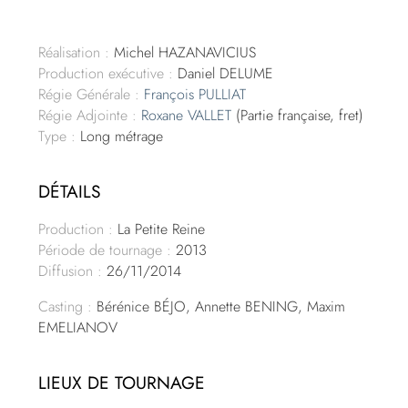
Réalisation :
Michel HAZANAVICIUS
Production exécutive :
Daniel DELUME
Régie Générale :
François PULLIAT
Régie Adjointe :
Roxane VALLET
(Partie française, fret)
Type :
Long métrage
DÉTAILS
Production :
La Petite Reine
Période de tournage :
2013
Diffusion :
26/11/2014
Casting :
Bérénice BÉJO, Annette BENING, Maxim
EMELIANOV
LIEUX DE TOURNAGE