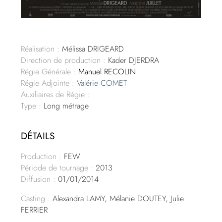
Réalisation :
Mélissa DRIGEARD
Direction de production :
Kader DJERDRA
Régie Générale :
Manuel RECOLIN
Régie Adjointe :
Valérie COMET
Auxiliaires de Régie :
Type :
Long métrage
DÉTAILS
Production :
FEW
Période de tournage :
2013
Diffusion :
01/01/2014
Casting :
Alexandra LAMY, Mélanie DOUTEY, Julie
FERRIER