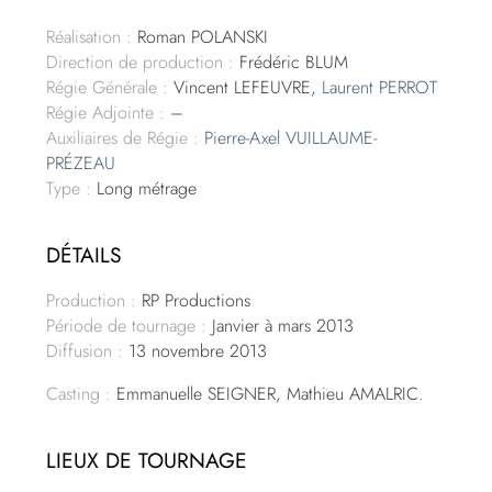
Réalisation :
Roman POLANSKI
Direction de production :
Frédéric BLUM
Régie Générale :
Vincent LEFEUVRE,
Laurent PERROT
Régie Adjointe :
–
Auxiliaires de Régie :
Pierre-Axel VUILLAUME-
PRÉZEAU
Type :
Long métrage
DÉTAILS
Production :
RP Productions
Période de tournage :
Janvier à mars 2013
Diffusion :
13 novembre 2013
Casting :
Emmanuelle SEIGNER, Mathieu AMALRIC.
LIEUX DE TOURNAGE