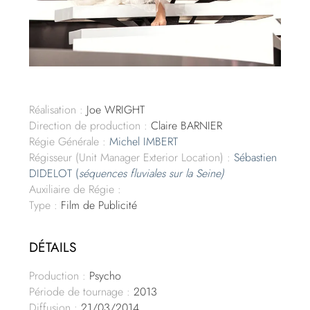
Réalisation :
Joe WRIGHT
Direction de production :
Claire BARNIER
Régie Générale :
Michel IMBERT
Régisseur (Unit Manager Exterior Location) :
Sébastien
DIDELOT (
séquences fluviales sur la Seine)
Auxiliaire de Régie :
Type :
Film de Publicité
DÉTAILS
Production :
Psycho
Période de tournage :
2013
Diffusion :
21/03/2014