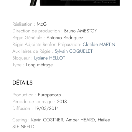
Réalisation :
McG
Direction de production :
Bruno AMESTOY
Régie Générale :
Antonio Rodriguez
Régie Adjointe Renfort Préparation:
Clotilde MARTIN
Auxiliaires de Régie :
Sylvain COQUELET
Bloqueur :
Lysiane HELLOT
Type :
Long métrage
DÉTAILS
Production :
Europacorp
Période de tournage :
2013
Diffusion :
19/03/2014
Casting :
Kevin COSTNER, Amber HEARD, Hailee
STEINFELD