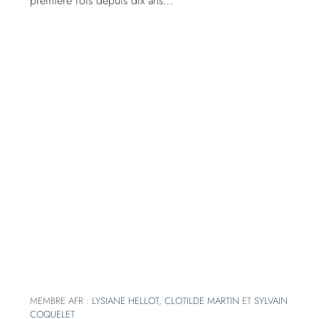
première fois depuis dix ans…
MEMBRE AFR :
LYSIANE HELLOT
,
CLOTILDE MARTIN
ET
SYLVAIN
COQUELET