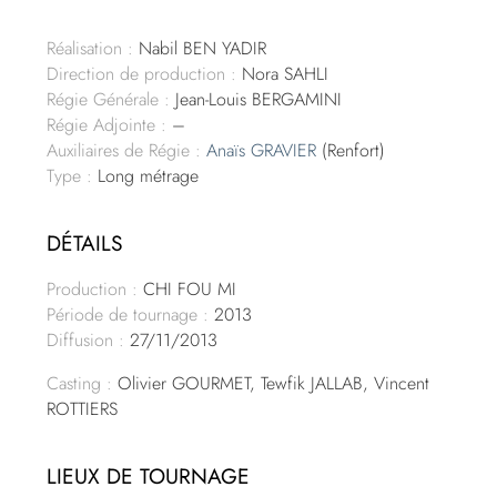
Réalisation :
Nabil BEN YADIR
Direction de production :
Nora SAHLI
Régie Générale :
Jean-Louis BERGAMINI
Régie Adjointe :
–
Auxiliaires de Régie :
Anaïs GRAVIER
(Renfort)
Type :
Long métrage
DÉTAILS
Production :
CHI FOU MI
Période de tournage :
2013
Diffusion :
27/11/2013
Casting :
Olivier GOURMET, Tewfik JALLAB, Vincent
ROTTIERS
LIEUX DE TOURNAGE