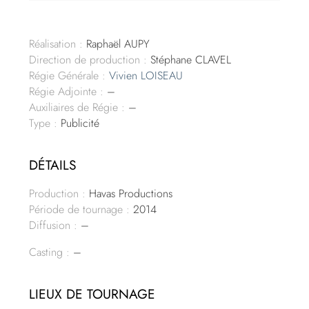
Réalisation :
Raphaël AUPY
Direction de production :
Stéphane CLAVEL
Régie Générale :
Vivien LOISEAU
Régie Adjointe :
–
Auxiliaires de Régie :
–
Type :
Publicité
DÉTAILS
Production :
Havas Productions
Période de tournage :
2014
Diffusion :
–
Casting :
–
LIEUX DE TOURNAGE