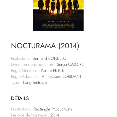
NOCTURAMA (2014)
Réalisation :
Bertrand BONELLO
Direction de production :
Serge CATOIRE
Régie Générale :
Karine PETITE
Régie Adjointe :
Anne-Claire LORIDANT
Type :
Long métrage
DÉTAILS
Production :
Rectangle Productions
Période de tournage :
2014