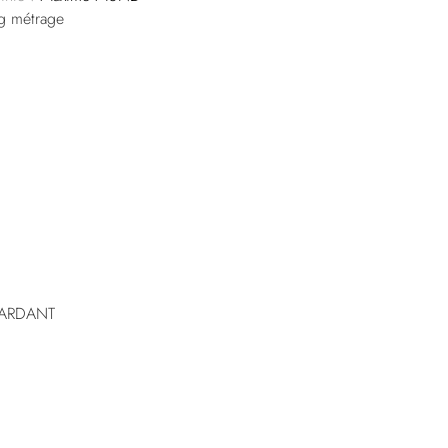
g métrage
y ARDANT