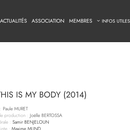
ACTUALITÉS
ASSOCIATION
MEMBRES
INFOS UTILES
HIS IS MY BODY (2014)
:
Paule MURET
de production :
Joëlle BERTOSSA
rale :
Samir BENJELOUN
inte :
Maxime MUND