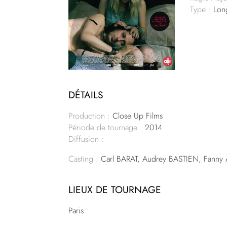
Type :
Lon
DÉTAILS
Production :
Close Up Films
Période de tournage :
2014
Diffusion :
Casting :
Carl BARAT, Audrey BASTIEN, Fann
LIEUX DE TOURNAGE
Paris