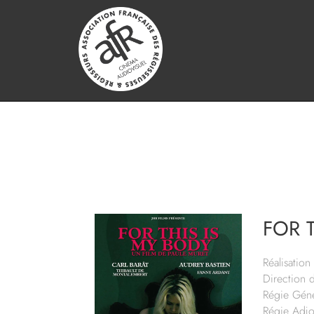
FOR T
Réalisation 
Direction 
Régie Géné
Régie Adjo