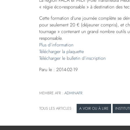
La région PACA et MIDI (Pôle Transmedia Médit
« régie éco-responsable » à destination des te
Cette formation d’une journée complète se déro
pour seulement 20 € (déjeuner compris), et chaq
tournage » contenant un grand nombre outils ut
responsable.
Plus d’information
Télécharger la plaquette
Télécharger le bulletin d’inscription
Paru le : 2014-02-19
MEMBRE AFR :
ADMINAFR
A VOIR OU À LIRE
INSTITU