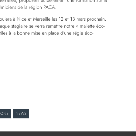
erranée) proposent actuellement une formation sur la
chniciens de la région PACA.
ulera à Nice et Marseille les 12 et 13 mars prochain,
ue stagiaire se verra remettre notre « mallette éco-
iles à la bonne mise en place d’une régie éco-
TIONS
NEWS