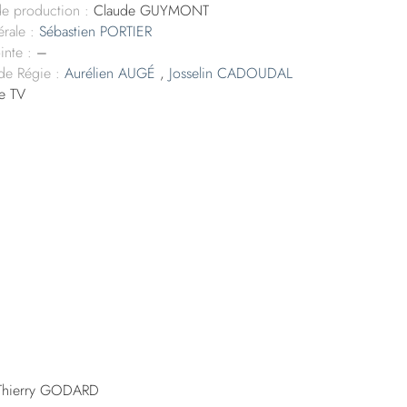
de production :
Claude GUYMONT
rale :
Sébastien PORTIER
inte :
–
 de Régie :
Aurélien AUGÉ
,
Josselin CADOUDAL
e TV
 Thierry GODARD