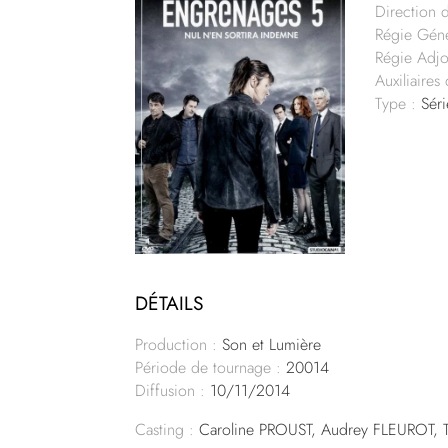
Direction 
Régie Géné
Régie Adjo
Auxiliaires
Type :
Séri
DÉTAILS
Production :
Son et Lumière
Période de tournage :
20014
Diffusion :
10/11/2014
Casting :
Caroline PROUST, Audrey FLEUROT,