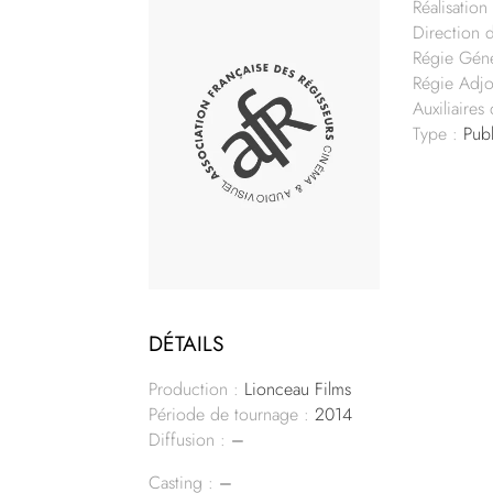
Réalisation 
Direction 
Régie Géné
Régie Adjo
Auxiliaires
Type :
Publ
DÉTAILS
Production :
Lionceau Films
Période de tournage :
2014
Diffusion :
–
Casting :
–