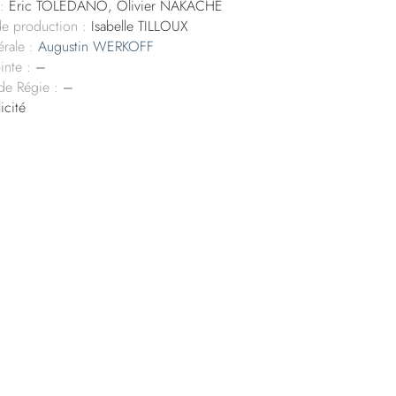
:
Eric TOLEDANO, Olivier NAKACHE
de production :
Isabelle TILLOUX
rale :
Augustin WERKOFF
inte :
–
 de Régie :
–
icité