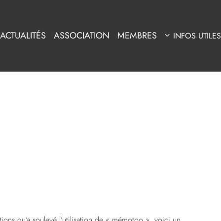
ACTUALITÉS
ASSOCIATION
MEMBRES
INFOS UTILES
tions qu’a soulevé l’utilisation de « mémotoo », voici un