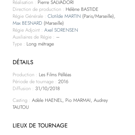
Réalisation :
Pierre SALVADORI
Direction de production :
Hélène BASTIDE
Régie Générale :
Clotilde MARTIN
(Paris/Marseille),
Max BESNARD
(Marseille)
Régie Adjoint :
Axel SORENSEN
Auxiliaires de Régie :
–
Type :
Long métrage
DÉTAILS
Production :
Les Films Pélléas
Période de tournage :
2016
Diffusion :
31/10/2018
Casting :
Adèle HAENEL, Pio MARMAI, Audrey
TAUTOU
LIEUX DE TOURNAGE