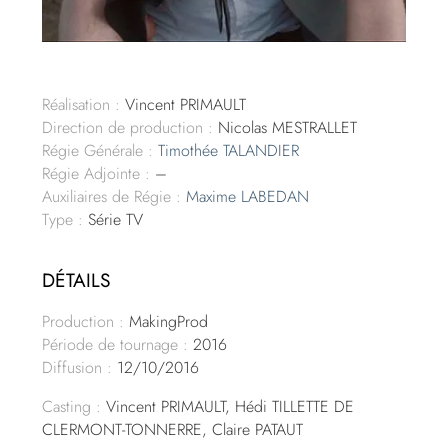
Réalisation :
Vincent PRIMAULT
Direction de production :
Nicolas MESTRALLET
Régie Générale :
Timothée TALANDIER
Régie Adjointe :
–
Auxiliaires de Régie :
Maxime LABEDAN
Type :
Série TV
DÉTAILS
Production :
MakingProd
Période de tournage :
2016
Diffusion :
12/10/2016
Casting :
Vincent PRIMAULT, Hédi TILLETTE DE
CLERMONT-TONNERRE, Claire PATAUT