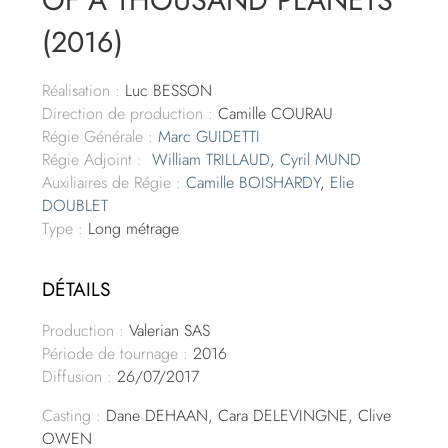
(2016)
Réalisation :
Luc BESSON
Direction de production :
Camille COURAU
Régie Générale :
Marc GUIDETTI
Régie Adjoint :
William TRILLAUD
,
Cyril MUND
Auxiliaires de Régie :
Camille BOISHARDY
,
Elie
DOUBLET
Type :
Long métrage
DÉTAILS
Production :
Valerian SAS
Période de tournage :
2016
Diffusion :
26/07/2017
Casting :
Dane DEHAAN, Cara DELEVINGNE, Clive
OWEN