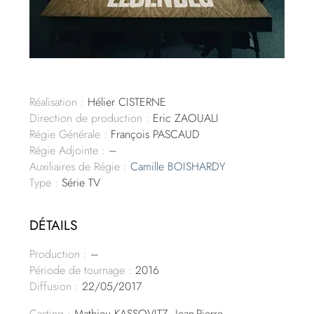
Réalisation :
Hélier CISTERNE
Direction de production :
Eric ZAOUALI
Régie Générale :
François PASCAUD
Régie Adjointe :
–
Auxiliaires de Régie :
Camille BOISHARDY
Type :
Série TV
DÉTAILS
Production :
–
Période de tournage :
2016
Diffusion :
22/05/2017
Casting :
Mathieu KASSOVITZ, Jean-Pierre