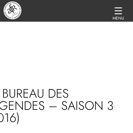
MENU
 BUREAU DES
ÉGENDES – SAISON 3
016)