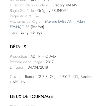
Direction de production :
Grégory VALAIS
Régie Générale :
Grégory BRUNEAU
Régie Adjoint :
–
Auxiliaires de Régie :
Maxime LABEDAN
,
Valentin
FRANÇOISE
(Renfort)
Type :
Long métrage
DÉTAILS
Production :
ADNP – QUAD
Période de tournage :
2017
Diffusion :
04/04/2018
Casting :
Romain DURIS, Olga KURYLENKO, Fantine
HARDUIN
LIEUX DE TOURNAGE