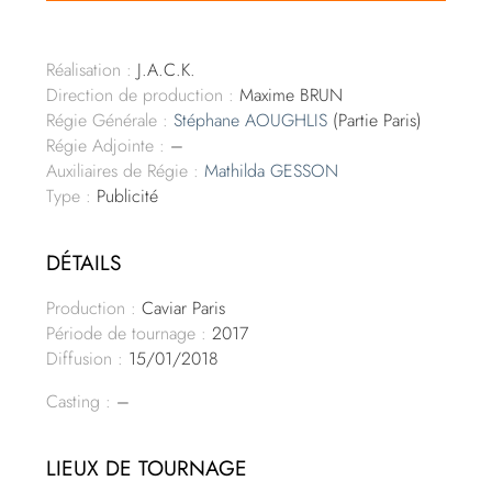
Réalisation :
J.A.C.K.
Direction de production :
Maxime BRUN
Régie Générale :
Stéphane AOUGHLIS
(Partie Paris)
Régie Adjointe :
–
Auxiliaires de Régie :
Mathilda GESSON
Type :
Publicité
DÉTAILS
Production :
Caviar Paris
Période de tournage :
2017
Diffusion :
15/01/2018
Casting :
–
LIEUX DE TOURNAGE