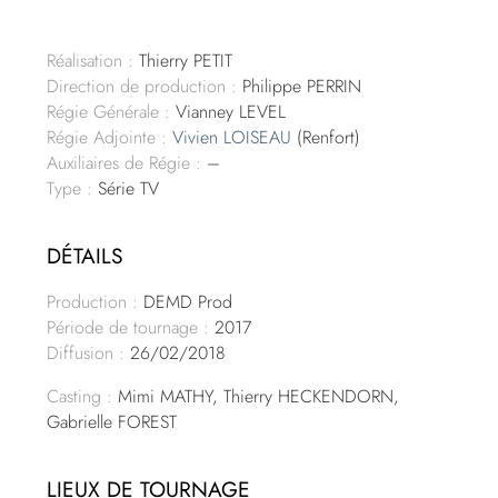
Réalisation :
Thierry PETIT
Direction de production :
Philippe PERRIN
Régie Générale :
Vianney LEVEL
Régie Adjointe :
Vivien LOISEAU
(Renfort)
Auxiliaires de Régie :
–
Type :
Série TV
DÉTAILS
Production :
DEMD Prod
Période de tournage :
2017
Diffusion :
26/02/2018
Casting :
Mimi MATHY, Thierry HECKENDORN,
Gabrielle FOREST
LIEUX DE TOURNAGE