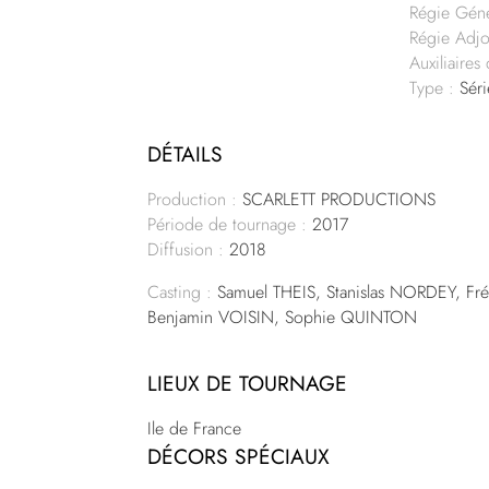
Régie Géné
Régie Adjo
Auxiliaires
Type :
Séri
DÉTAILS
Production :
SCARLETT PRODUCTIONS
Période de tournage :
2017
Diffusion :
2018
Casting :
Samuel THEIS, Stanislas NORDEY, Fr
Benjamin VOISIN, Sophie QUINTON
LIEUX DE TOURNAGE
Ile de France
DÉCORS SPÉCIAUX