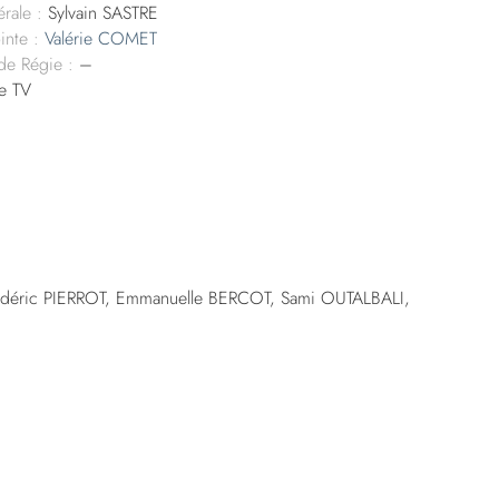
rale :
Sylvain SASTRE
inte :
Valérie COMET
 de Régie :
–
e TV
édéric PIERROT, Emmanuelle BERCOT, Sami OUTALBALI,