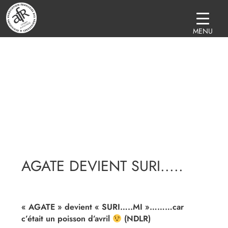
MENU
AGATE DEVIENT SURI.....
« AGATE » devient « SURI…..MI »………car
c’était un poisson d’avril
(NDLR)