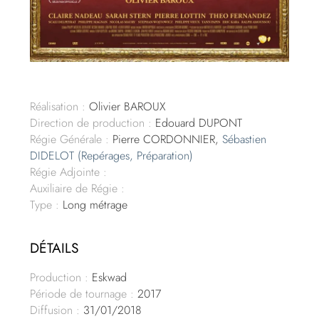
Réalisation :
Olivier BAROUX
Direction de production :
Edouard DUPONT
Régie Générale :
Pierre CORDONNIER,
Sébastien
DIDELOT
(Repérages, Préparation)
Régie Adjointe :
Auxiliaire de Régie :
Type :
Long métrage
DÉTAILS
Production :
Eskwad
Période de tournage :
2017
Diffusion :
31/01/2018