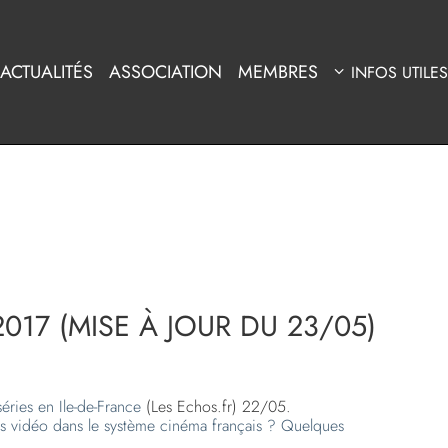
ACTUALITÉS
ASSOCIATION
MEMBRES
INFOS UTILES
017 (MISE À JOUR DU 23/05)
éries en Ile-de-France
(Les Echos.fr) 22/05.
ts vidéo dans le système cinéma français ? Quelques