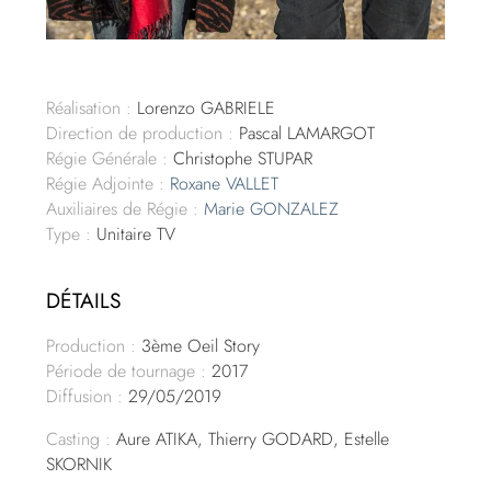
Réalisation :
Lorenzo GABRIELE
Direction de production :
Pascal LAMARGOT
Régie Générale :
Christophe STUPAR
Régie Adjointe :
Roxane VALLET
Auxiliaires de Régie :
Marie GONZALEZ
Type :
Unitaire TV
DÉTAILS
Production :
3ème Oeil Story
Période de tournage :
2017
Diffusion :
29/05/2019
Casting :
Aure ATIKA, Thierry GODARD, Estelle
SKORNIK