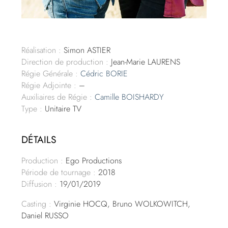
Réalisation :
Simon ASTIER
Direction de production :
Jean-Marie LAURENS
Régie Générale :
Cédric BORIE
Régie Adjointe :
–
Auxiliaires de Régie :
Camille BOISHARDY
Type :
Unitaire TV
DÉTAILS
Production :
Ego Productions
Période de tournage :
2018
Diffusion :
19/01/2019
Casting :
Virginie HOCQ, Bruno WOLKOWITCH,
Daniel RUSSO