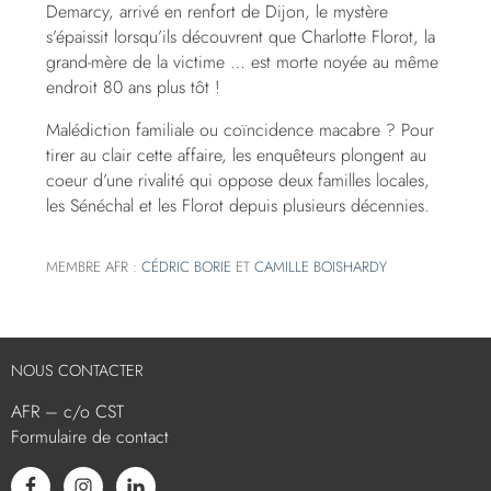
Demarcy, arrivé en renfort de Dijon, le mystère
s’épaissit lorsqu’ils découvrent que Charlotte Florot, la
grand-mère de la victime … est morte noyée au même
endroit 80 ans plus tôt !
Malédiction familiale ou coïncidence macabre ? Pour
tirer au clair cette affaire, les enquêteurs plongent au
coeur d’une rivalité qui oppose deux familles locales,
les Sénéchal et les Florot depuis plusieurs décennies.
MEMBRE AFR :
CÉDRIC BORIE
ET
CAMILLE BOISHARDY
NOUS CONTACTER
AFR – c/o CST
Formulaire de contact