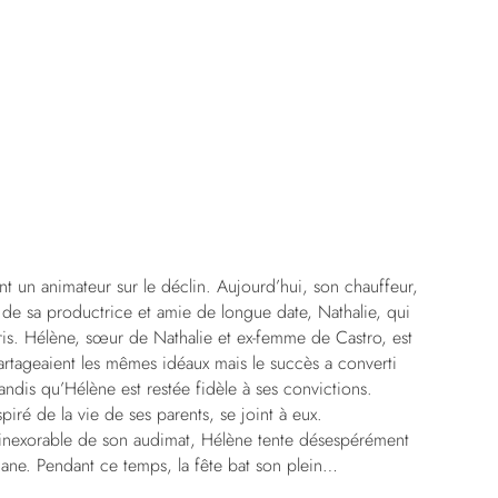
ent un animateur sur le déclin. Aujourd’hui, son chauffeur,
 de sa productrice et amie de longue date, Nathalie, qui
s. Hélène, sœur de Nathalie et ex-femme de Castro, est
 partageaient les mêmes idéaux mais le succès a converti
ndis qu’Hélène est restée fidèle à ses convictions.
nspiré de la vie de ses parents, se joint à eux.
te inexorable de son audimat, Hélène tente désespérément
ane. Pendant ce temps, la fête bat son plein…