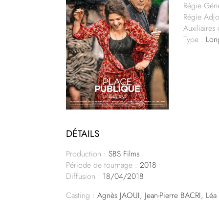
Régie Géné
Régie Adjo
Auxiliaires
Type :
Lon
DÉTAILS
Production :
SBS Films
Période de tournage :
2018
Diffusion :
18/04/2018
Casting :
Agnès JAOUI, Jean-Pierre BACRI, Lé