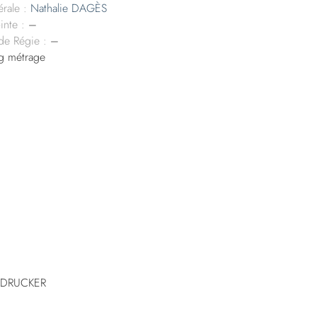
rale :
Nathalie DAGÈS
inte :
–
 de Régie :
–
g métrage
a DRUCKER