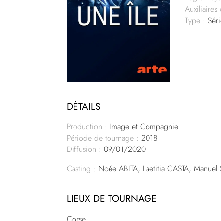
Auxiliaires
Type :
Séri
DÉTAILS
Production :
Image et Compagnie
Période de tournage :
2018
Diffusion :
09/01/2020
Casting :
Noée ABITA, Laetitia CASTA, Manuel
LIEUX DE TOURNAGE
Corse