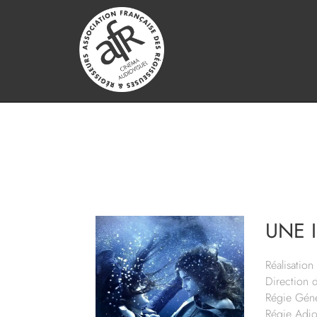
UNE I
Réalisation 
Direction 
Régie Géné
Régie Adjo