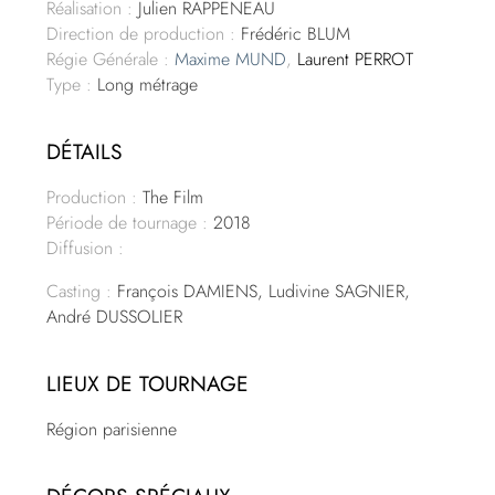
Réalisation :
Julien RAPPENEAU
Direction de production :
Frédéric BLUM
Régie Générale :
Maxime MUND
,
Laurent PERROT
Type :
Long métrage
DÉTAILS
Production :
The Film
Période de tournage :
2018
Diffusion :
Casting :
François DAMIENS, Ludivine SAGNIER,
André DUSSOLIER
LIEUX DE TOURNAGE
Région parisienne