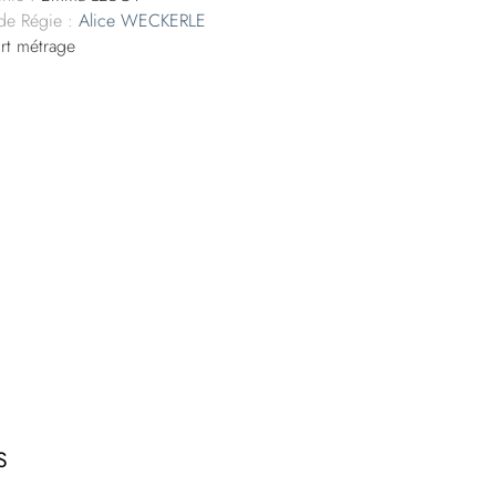
 de Régie :
Alice WECKERLE
t métrage
S