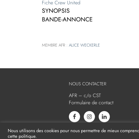
Fiche Crew United
SYNOPSIS
BANDE-ANNONCE
MEMBRE AFR :
ALICE WECKERLE
NOUS CONTACTER
AFR – c/o CST
Formulaire de contact
Nous utilisons des cookies pour nous permettre de mieux comprendre 
cette politique.
2026
AFR -
Mentions légales