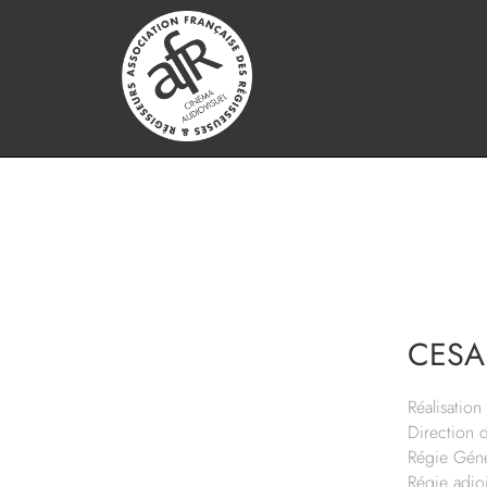
CESA
Réalisation 
Direction 
Régie Géné
Régie adjoi