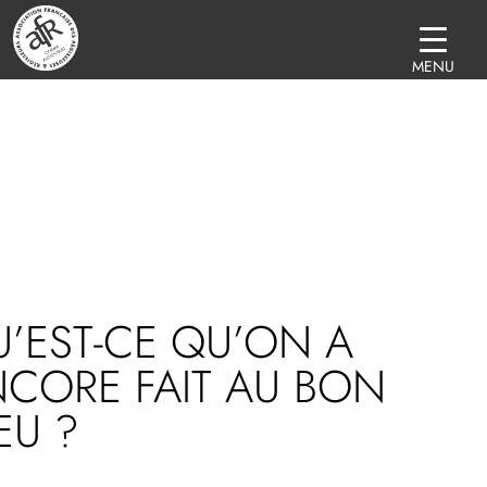
MENU
’EST-CE QU’ON A
CORE FAIT AU BON
EU ?